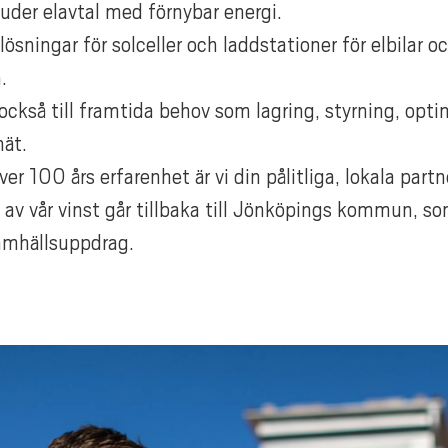
juder elavtal med förnybar energi.
 lösningar för solceller och laddstationer för elbilar o
.
 också till framtida behov som lagring, styrning, opt
ät.
er 100 års erfarenhet är vi din pålitliga, lokala partn
 av vår vinst går tillbaka till Jönköpings kommun, so
amhällsuppdrag.