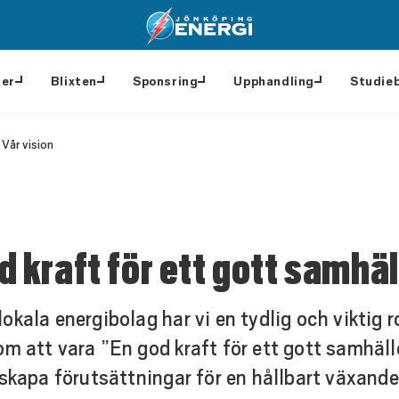
ter
Blixten
Sponsring
Upphandling
Studie
Vår vision
d kraft för ett gott samhäl
okala energibolag har vi en tydlig och viktig r
om att vara ”En god kraft för ett gott samhäll
t skapa förutsättningar för en hållbart växan