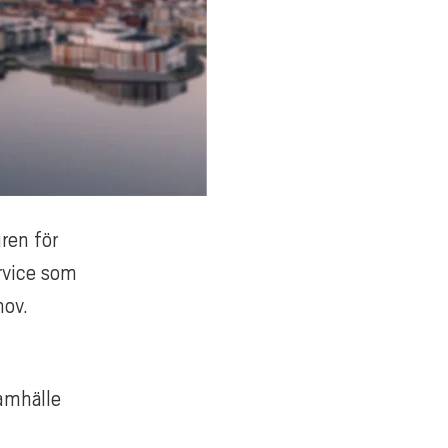
uren för
rvice som
hov.
amhälle