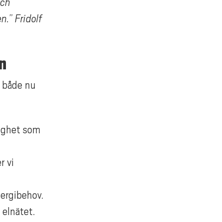
och
.” Fridolf
en
, både nu
tighet som
r vi
nergibehov.
 elnätet.