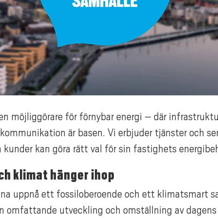
a en möjliggörare för förnybar energi – där infrastrukt
 kommunikation är basen. Vi erbjuder tjänster och se
a kunder kan göra rätt val för sin fastighets energibe
ch klimat hänger ihop
nna uppnå ett fossiloberoende och ett klimatsmart s
en omfattande utveckling och omställning av dagens