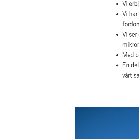
Vi erb
Vi har
fordon
Vi ser
mikron
Med öv
En del
vårt s