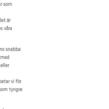
ar som
et är
s våra
ens snabba
r med
eller
etar vi för
a som tyngre