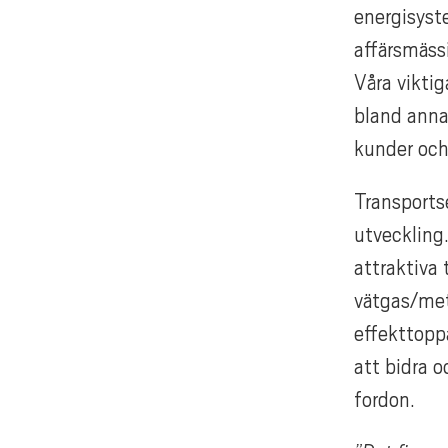
energisyste
affärsmässi
Våra vikti
bland annat
kunder och 
Transports
utveckling
attraktiva t
vätgas/met
effekttoppa
att bidra o
fordon.