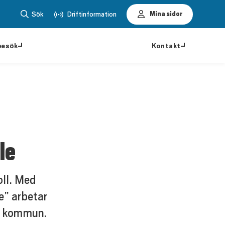
Sök
Driftinformation
Mina sidor
besök
Kontakt
le
oll. Med
e” arbetar
de kommun.