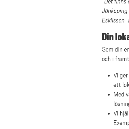
”Det finns
Jönköping h
Eskilsson,
Din lok
Som din ene
och i framt
Vi ger
ett lo
Med vå
lösnin
Vi hjä
Exempe