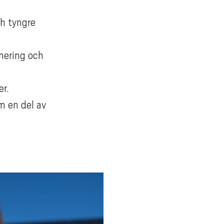
ch tyngre
imering och
er.
m en del av