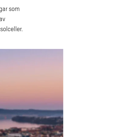
ngar som
 av
olceller.