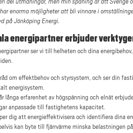
 en del utmaningar, men min spaning är att Sverige 
ar enorma möjligheter att bli vinnare i omställningen
 vd på Jönköping Energi.
ala energipartner erbjuder verktyg
rgipartner ser vi till helheten och dina energibehov
iden.
 råd om effektbehov och styrsystem, och ser din fas
kalt energisystem.
r långa erfarenhet av högspänning och elnät erbjude
gar anpassade till fastighetens kapacitet.
lper dig att energieffektivisera och identifiera dina e
lvis kan byte till fjärrvärme minska belastningen på