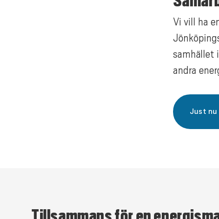
Samarb
Vi vill ha 
Jönköpings
samhället 
andra ener
Just nu 
Tillsammans för en energisma