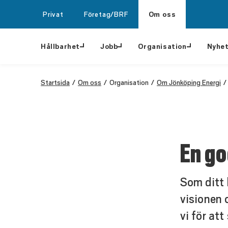
Privat
Företag/BRF
Om oss
Hållbarhet
Jobb
Organisation
Nyhe
Startsida
Om oss
Organisation
Om Jönköping Energi
En go
Som ditt l
visionen 
vi för at