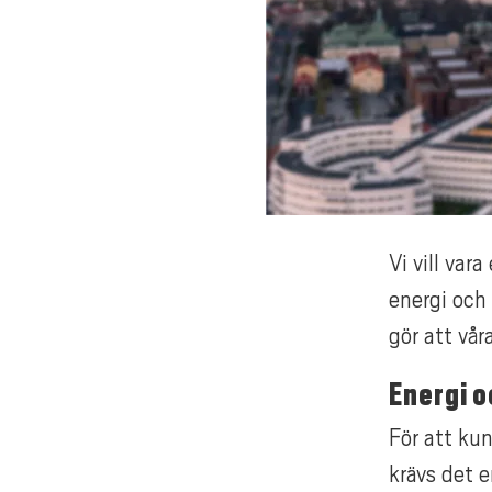
Vi vill var
energi och
gör att vår
Energi o
För att ku
krävs det 