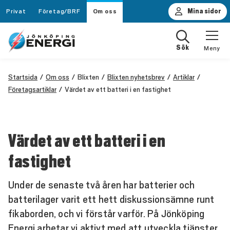
Privat
Företag/BRF
Om oss
Mina sidor
Sök
Meny
Startsida
Om oss
Blixten
Blixten nyhetsbrev
Artiklar
Företagsartiklar
Värdet av ett batteri i en fastighet
Värdet av ett batteri i en
fastighet
Under de senaste två åren har batterier och
batterilager varit ett hett diskussionsämne runt
fikaborden, och vi förstår varför. På Jönköping
Energi arbetar vi aktivt med att utveckla tjänster