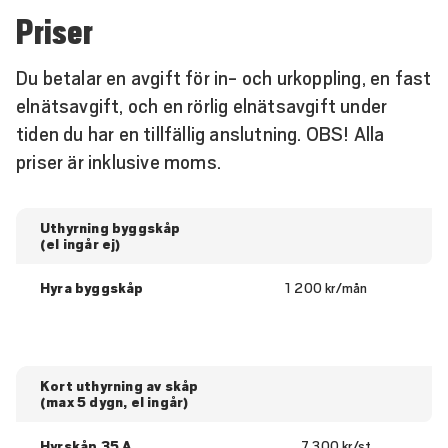
Priser
förläggning av kabel. De begär i sin tur inkoppling av oss.
De gör för- och färdiganmälan vid installationen.
Du betalar en avgift för in- och urkoppling, en fast
Byggskåpet ska placeras vid ett kabelskåp eller
elnätsavgift, och en rörlig elnätsavgift under
nätstation som anvisas av JENAB.
tiden du har en tillfällig anslutning. OBS! Alla
priser är inklusive moms.
Beställ tillfällig anslutning
För att beställa en tillfällig anslutning, kontakta en
Uthyrning byggskåp
elinstallatör som skickar in en föranmälan till oss.
(el ingår ej)
Hyra byggskåp
1 200 kr/mån
Kort uthyrning av skåp
(max 5 dygn, el ingår)
Hyrskåp 35 A
7 300 kr/st