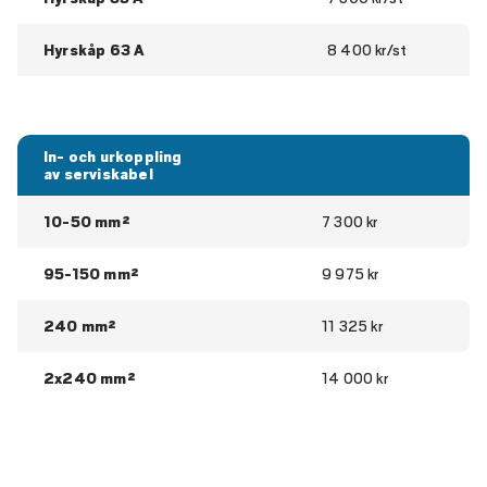
Hyrskåp 63 A
8 400 kr/st
In- och urkoppling
av serviskabel
10-50 mm²
7 300 kr
95-150 mm²
9 975 kr
240 mm²
11 325 kr
2x240 mm²
14 000 kr