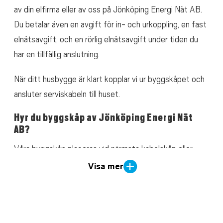
av din elfirma eller av oss på Jönköping Energi Nät AB.
Du betalar även en avgift för in- och urkoppling, en fast
elnätsavgift, och en rörlig elnätsavgift under tiden du
har en tillfällig anslutning.
När ditt husbygge är klart kopplar vi ur byggskåpet och
ansluter serviskabeln till huset.
Hyr du byggskåp av Jönköping Energi Nät
AB?
Våra byggskåp placeras vid närmsta kabelskåp eller
nätstation. Vi ansvarar för inkopplingen och
Visa mer
uppsättningen av byggmätare.
Hyr du byggskåp av elfirman?
Elfirman ansvarar för placering av byggskåpet samt