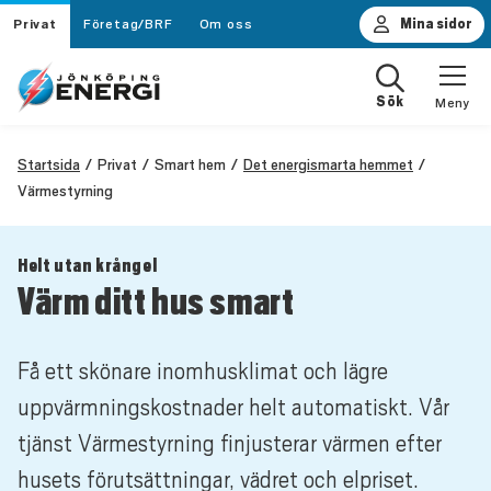
Privat
Företag/BRF
Om oss
Mina sidor
Sök
Meny
Startsida
Privat
Smart hem
Det energismarta hemmet
Värmestyrning
Helt utan krångel
Värm ditt hus smart
Få ett skönare inomhusklimat och lägre
uppvärmningskostnader helt automatiskt. Vår
tjänst Värmestyrning finjusterar värmen efter
husets förutsättningar, vädret och elpriset.